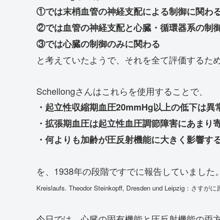
①では末梢血管の神経支配による制御に関わ
②では血管の神経支配と心臓・循環器系の制
③では心臓の制御のみに関わる
と考えていたようで、それを全て評価するた
Schellongさんはこれらを使用することで、
・起立性収縮期血圧20mmHg以上の低下は異
・拡張期血圧は起立性血圧調節障害にあまり
・何よりも加齢が圧反射機能に大きく影響す
を、1938年の段階ですでに報告していました
Kreislaufs. Theodor Steinkopff, Dresden und Leipzi
今日では、心臓の固有機能と圧反射機能の両