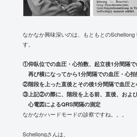
なかなか興味深いのは、もともとのSchellon
す。
①仰臥位での血圧・心拍数、起立後1分間隔で
再び横になってから1分間隔での血圧・心拍
②階段を上った直後とその後1分間隔で血圧と
③上記②の際に、階段を上る前、直後、および
心電図によるQRS間隔の測定
なかなかハードモードの診察ですね。。。
Schellongさんは、