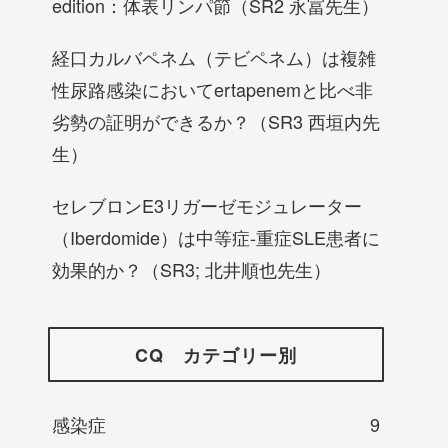
edition：体表リンパ節（SR2 永冨先生）
経口カルバペネム（テビペネム）は複雑
性尿路感染においてertapenemと比べ非
劣勢の証明ができるか？（SR3 西垣内先
生）
セレブロンE3リガーゼモジュレーター
（Iberdomide）は中等症-重症SLE患者に
効果的か？（SR3; 北井順也先生）
CQ カテゴリー別
感染症
9