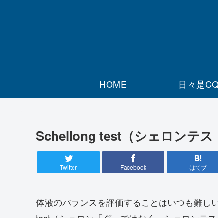
HOME
日々是C
Schellong test（シェ
Twitter
Facebook
はてブ
体液のバランスを評価することはいつも難しいで
test（シェロン「グ」ではなく、シェロンテ