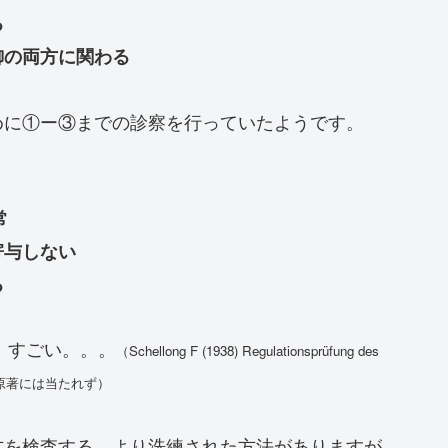
る
御の両方に関わる
めに①ー③までの診察を行っていたようです。
常
寄与しない
る
。すごい。。。
（Schellong F (1938) Regulationsprüfung des
g：さすがに原著には当たれず）
方を検査する、より洗練された方法がありますが、