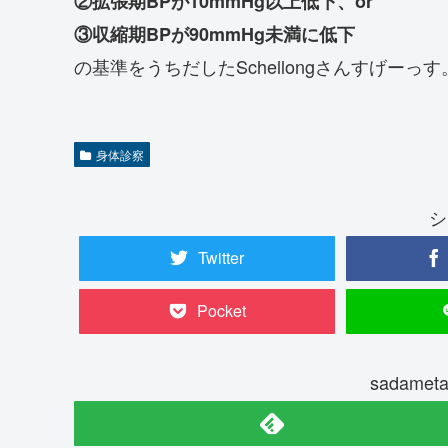
②拡張期BPが10mmHg以上低下、or
③収縮期BPが90mmHg未満に低下
の基準をうちだしたSchellongさんすげーっす
身体診察
シ
Twitter
Pocket
sadame