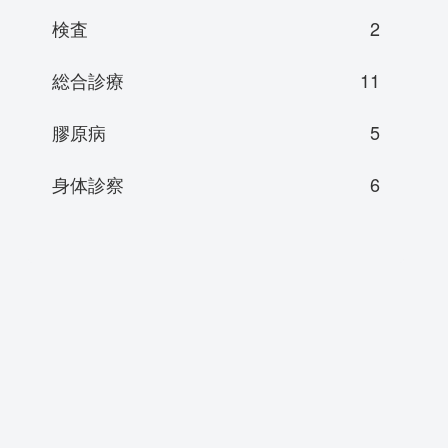
検査
2
総合診療
11
膠原病
5
身体診察
6