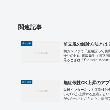
関連記事
前立腺の触診方法とは
身体診察
朝カンファで「直腸診って実
帰りの片山 充哉先生（国立
見るときは「Stanford Medic
無症候性CK上昇のア
総合診療
先日インターネット症例検討会で作成
いがCKが上昇する患者」と
がなかった）ことから、症例プ