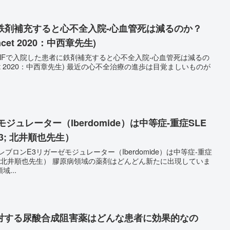
鉄剤補充すると心不全入院-心血管死は減るのか？
Lancet 2020：中西章先生)
HFで入院した患者に鉄剤補充すると心不全入院-心血管死は減るの
先生) 最近の心不全治療の進歩は目覚ましいものが
ジュレーター（Iberdomide）は中等症-重症SLE
3; 北井順也先生）
ブロンE3リガーゼモジュレーター（Iberdomide）は中等症-重症
の薬剤はどんどん新たに出現していま
...
対する尿酸合成阻害薬はどんな患者に効果的なの