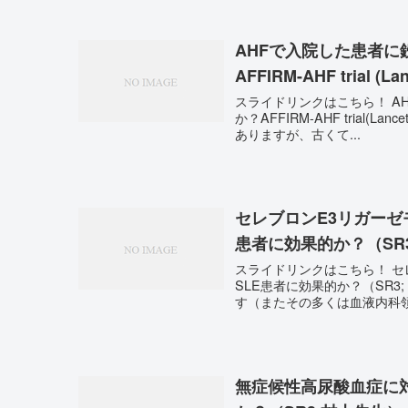
AHFで入院した患者に
AFFIRM-AHF trial (
スライドリンクはこちら！ A
か？AFFIRM-AHF trial(Lancet 2020：中西章
ありますが、古くて...
セレブロンE3リガーゼモ
患者に効果的か？（SR
スライドリンクはこちら！ セレ
SLE患者に効果的か？（SR3; 北井順也先生） 膠原病領域
す（またその多くは血液内科領域
無症候性高尿酸血症に