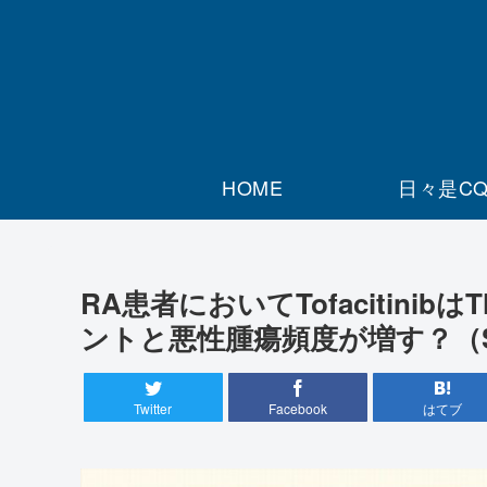
HOME
日々是C
RA患者においてTofacitin
ントと悪性腫瘍頻度が増す？（S
Twitter
Facebook
はてブ