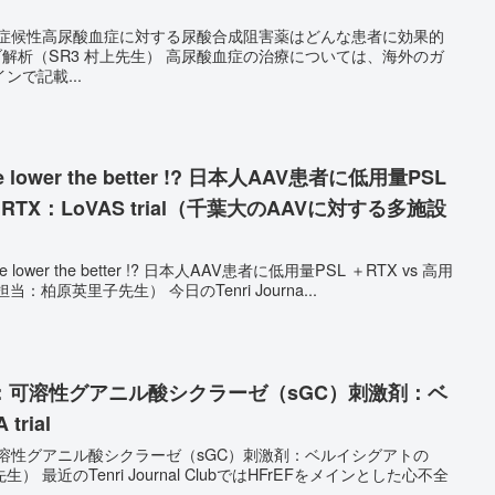
無症候性高尿酸血症に対する尿酸合成阻害薬はどんな患者に効果的
上先生） 高尿酸血症の治療については、海外のガ
で記載...
wer the better !? 日本人AAV患者に低用量PSL
＋RTX：LoVAS trial（千葉大のAAVに対する多施設
wer the better !? 日本人AAV患者に低用量PSL ＋RTX vs 高用
量PSL＋RTX：LoVAS trial（担当：柏原英里子先生） 今日のTenri Journa...
１：可溶性グアニル酸シクラーゼ（sGC）刺激剤：ベ
rial
溶性グアニル酸シクラーゼ（sGC）刺激剤：ベルイシグアトの
Fをメインとした心不全