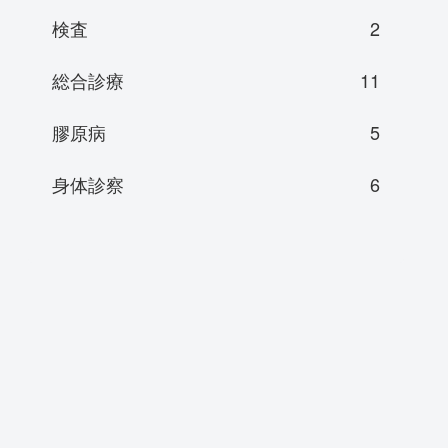
検査
2
総合診療
11
膠原病
5
身体診察
6