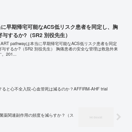
yは本当に早期帰宅可能なACS低リスク患者を同定し、胸
与するか?（SR2 別役先生）
ART pathwayは本当に早期帰宅可能なACS低リスク患者を同定
2 別役先生） 胸痛患者の安全な管理は救急外来
01...
と心不全入院-心血管死は減るのか？AFFIRM-AHF trial
な抗菌薬関連副作用の頻度を減らすか？（ス