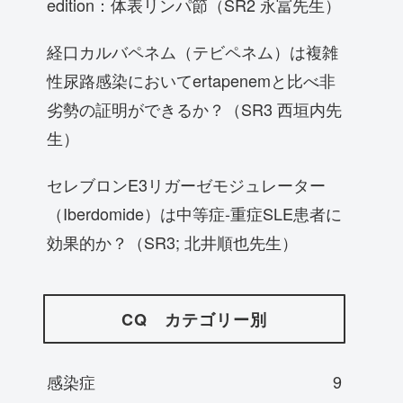
edition：体表リンパ節（SR2 永冨先生）
経口カルバペネム（テビペネム）は複雑
性尿路感染においてertapenemと比べ非
劣勢の証明ができるか？（SR3 西垣内先
生）
セレブロンE3リガーゼモジュレーター
（Iberdomide）は中等症-重症SLE患者に
効果的か？（SR3; 北井順也先生）
CQ カテゴリー別
感染症
9