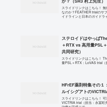
か？（SR3 村上先生）
スライドリンクはこちら！ 
なのか？FEATHER trialのサブ解析（SR3 村
イドラインと日本のガイドライン
ステロイドはやっぱThe lo
＋RTX vs 高用量PSL
共同研究）
スライドリンクはこちら！ The lo
HFrEF薬剤特集その
ルイシグアトのVICTRIA t
スライドリンクはこちら！ 可
VICTRIA trial（担当：永冨旺先生） 最近のTenri Journal ClubではHFrE
治療が花盛りで...