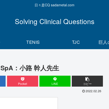
日々是CQ sadametal.com
Solving Clinical Questions
Q
TENIS
TJC
巨人
axial SpA：小路 幹人先生
Pocket
LINE
コピー
2022.02.26