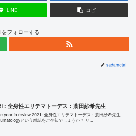
LINE
コピー
talをフォローする
sadametal
iew 2021: 全身性エリテマトーデス：蓑田紗希先生
ear in review 2021: 全身性エリテマトーデス：蓑田紗希先生
tal Rheumatologyという雑誌をご存知でしょうか？ リ...