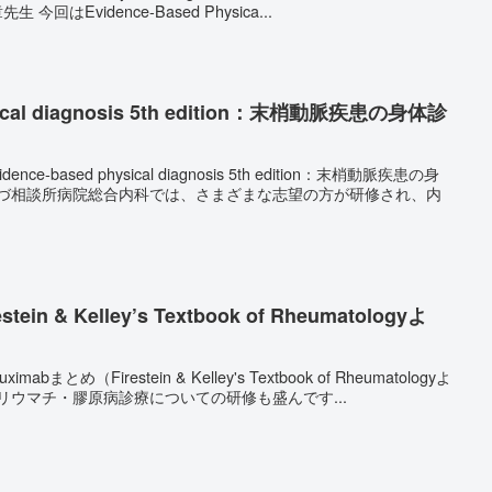
末梢神経の障害 By SR2中西章先生 今回はEvidence-Based Physica...
ysical diagnosis 5th edition：末梢動脈疾患の身体診
-based physical diagnosis 5th edition：末梢動脈疾患の身
ein & Kelley’s Textbook of Rheumatologyよ
まとめ（Firestein & Kelley's Textbook of Rheumatologyよ
先生） 当院ではリウマチ・膠原病診療についての研修も盛んです...