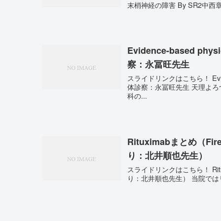
Evidence-based ph
察：永冨旺先生
スライドリンクはこちら！ Evidence
体診察：永冨旺先生 天理よろづ相談所病院総合内科では、さまざまな志望の方が研修され、内
科の...
Rituximabまとめ（Firest
り：北井順也先生）
スライドリンクはこちら！ Rituximab
り：北井順也