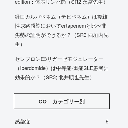
edition：体表リンパ節（SR2 永冨先生）
経口カルバペネム（テビペネム）は複雑
性尿路感染においてertapenemと比べ非
劣勢の証明ができるか？（SR3 西垣内先
生）
セレブロンE3リガーゼモジュレーター
（Iberdomide）は中等症-重症SLE患者に
効果的か？（SR3; 北井順也先生）
CQ カテゴリー別
感染症
9