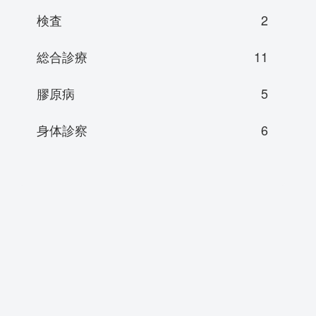
検査
2
総合診療
11
膠原病
5
身体診察
6